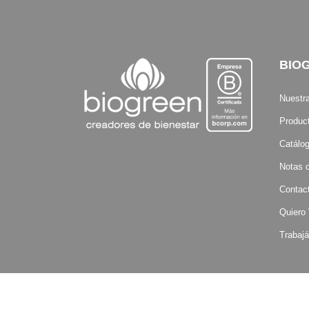
BIO
Nuestr
Produc
Catálo
Notas d
Contac
Quiero
Trabajá