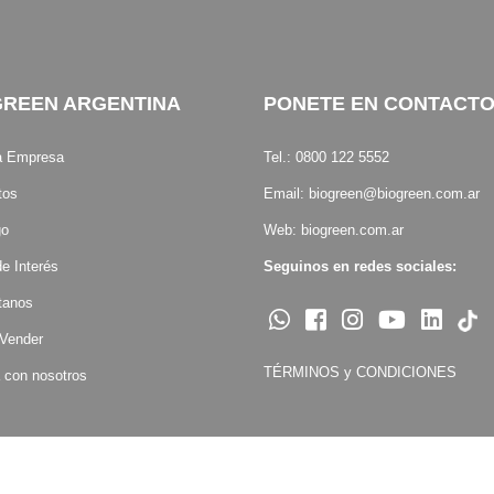
GREEN ARGENTINA
PONETE EN CONTACT
a Empresa
Tel.: 0800 122 5552
tos
Email:
biogreen@biogreen.com.ar
go
Web:
biogreen.com.ar
e Interés
Seguinos en redes sociales:
tanos
 Vender
TÉRMINOS y CONDICIONES
 con nosotros